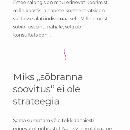
Estee salongis on mitu erinevat koorimist,
mille koostis ja hapete kontsentratsioon
valitakse alati individuaalselt. Milline neist
sobib just sinu nahale, selgub
konsultatsioonil.
Miks „sõbranna
soovitus“ ei ole
strateegia
Sama sümptom võib tekkida täiesti
erinevatel põhjustel. Näiteks nasolabiaalne