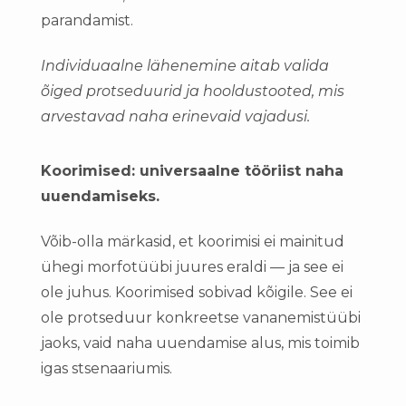
parandamist.
Individuaalne lähenemine aitab valida
õiged protseduurid ja hooldustooted, mis
arvestavad naha erinevaid vajadusi.
Koorimised: universaalne tööriist naha
uuendamiseks.
Võib-olla märkasid, et koorimisi ei mainitud
ühegi morfotüübi juures eraldi — ja see ei
ole juhus. Koorimised sobivad kõigile. See ei
ole protseduur konkreetse vananemistüübi
jaoks, vaid naha uuendamise alus, mis toimib
igas stsenaariumis.