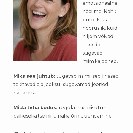
emotsionaalne
näoilme. Nahk
püsib kaua
nooruslik, kuid
hiljem võivad
tekkida
sügavad
miimikajooned.
Miks see juhtub:
tugevad miimilised lihased
tekitavad aja jooksul sügavamad jooned
naha sisse.
Mida teha kodus:
regulaarne niisutus,
päikesekaitse ning naha õrn uuendamine.