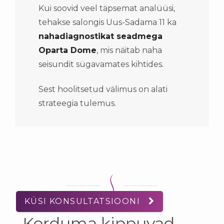
Kui soovid veel täpsemat analüüsi,
tehakse salongis Uus-Sadama 11 ka
nahadiagnostikat seadmega
Oparta Dome
, mis näitab naha
seisundit sügavamates kihtides.
Sest hoolitsetud välimus on alati
strateegia tulemus.
KÜSI KONSULTATSIOONI
Korduma kippuvad