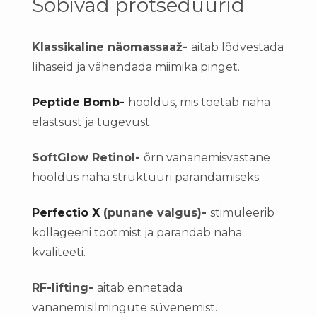
Sobivad protseduurid
Klassikaline näomassaaž-
aitab lõdvestada
lihaseid ja vähendada miimika pinget.
Peptide Bomb-
hooldus, mis toetab naha
elastsust ja tugevust.
SoftGlow Retinol-
õrn vananemisvastane
hooldus naha struktuuri parandamiseks.
Perfectio X
(punane valgus)-
stimuleerib
kollageeni tootmist ja parandab naha
kvaliteeti.
RF-lifting-
aitab ennetada
vananemisilmingute süvenemist.