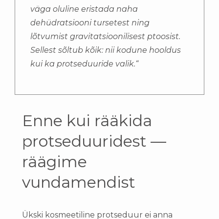
väga oluline eristada naha
dehüdratsiooni tursetest ning
lõtvumist gravitatsioonilisest ptoosist.
Sellest sõltub kõik: nii kodune hooldus
kui ka protseduuride valik.“
Enne kui rääkida
protseduuridest —
räägime
vundamendist
Ükski kosmeetiline protseduur ei anna