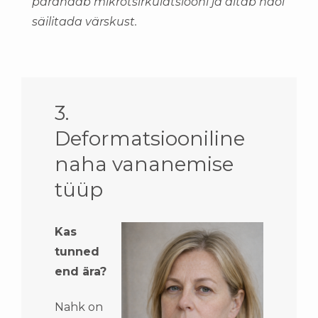
parandab mikrotsirkulatsiooni ja aitab näol
säilitada värskust.
3.
Deformatsiooniline
naha vananemise
tüüp
Kas
tunned
end ära?
Nahk on