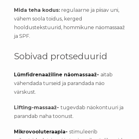
Mida teha kodus:
regulaarne ja piisav uni,
vähem soola toidus, kerged
hooldustekstuurid, hommikune näomassaaž
ja SPF.
Sobivad protseduurid
Lümfidrenaažiline näomassaaž-
aitab
vähendada turseid ja parandada näo
värskust.
Lifting-massaaž-
tugevdab näokontuuri ja
parandab naha toonust.
Mikrovooluteraapia-
stimuleerib