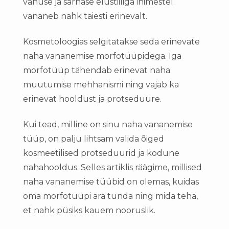
vanuse ja sarnase elustiiliga inimestel
vananeb nahk täiesti erinevalt.
Kosmetoloogias selgitatakse seda erinevate
naha vananemise morfotüüpidega. Iga
morfotüüp tähendab erinevat naha
muutumise mehhanismi ning vajab ka
erinevat hooldust ja protseduure.
Kui tead, milline on sinu naha vananemise
tüüp, on palju lihtsam valida õiged
kosmeetilised protseduurid ja kodune
nahahooldus. Selles artiklis räägime, millised
naha vananemise tüübid on olemas, kuidas
oma morfotüüpi ära tunda ning mida teha,
et nahk püsiks kauem nooruslik.