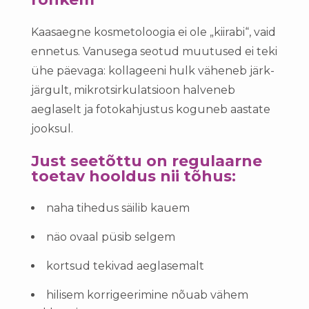
Kaasaegne kosmetoloogia ei ole „kiirabi“, vaid
ennetus. Vanusega seotud muutused ei teki
ühe päevaga: kollageeni hulk väheneb järk-
järgult, mikrotsirkulatsioon halveneb
aeglaselt ja fotokahjustus koguneb aastate
jooksul.
Just seetõttu on regulaarne
toetav hooldus nii tõhus:
naha tihedus säilib kauem
näo ovaal püsib selgem
kortsud tekivad aeglasemalt
hilisem korrigeerimine nõuab vähem