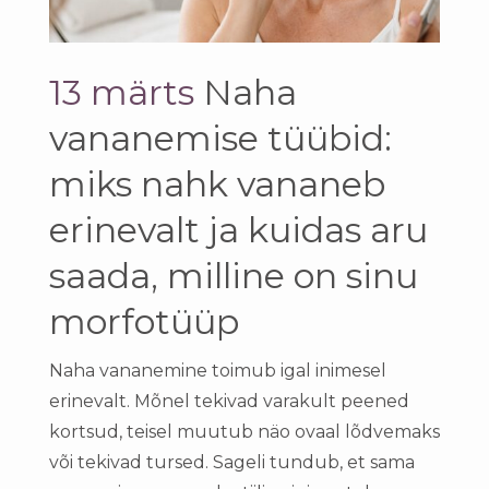
13 märts
Naha
vananemise tüübid:
miks nahk vananeb
erinevalt ja kuidas aru
saada, milline on sinu
morfotüüp
Naha vananemine toimub igal inimesel
erinevalt. Mõnel tekivad varakult peened
kortsud, teisel muutub näo ovaal lõdvemaks
või tekivad tursed. Sageli tundub, et sama