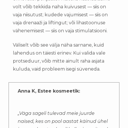
volt võib tekkida naha kuivusest — siis on
vaja niisutust; kudede vajumisest — siis on
vaja drenaaži ja liftingut; või lihastoonuse
vähenemisest — siis on vaja stimulatsiooni.
Väliselt võib see välja näha sarnane, kuid
lahendus on täiesti erinev. Kui valida vale
protseduur, võib mitte ainult raha asjata
kuluda, vaid probleem isegi süveneda.
Anna K, Estee kosmeetik:
„Väga sageli tulevad meie juurde
naised, kes on pool aastat käinud ühel