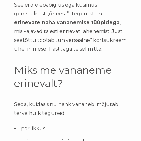
See ei ole ebaõiglus ega küsimus
geneetilisest „õnnest“. Tegemist on
erinevate naha vananemise tüüpidega
,
mis vajavad täiesti erinevat lähenemist. Just
seetõttu töötab „universaalne“ kortsukreem
ühel inimesel hästi, aga teisel mitte.
Miks me vananeme
erinevalt?
Seda, kuidas sinu nahk vananeb, mõjutab
terve hulk tegureid:
pärilikkus