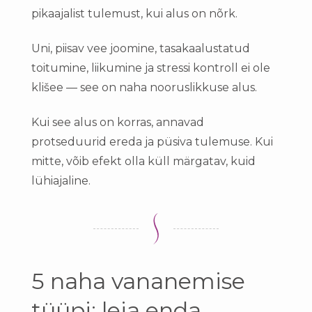
pikaajalist tulemust, kui alus on nõrk.
Uni, piisav vee joomine, tasakaalustatud
toitumine, liikumine ja stressi kontroll ei ole
klišee — see on naha nooruslikkuse alus.
Kui see alus on korras, annavad
protseduurid ereda ja püsiva tulemuse. Kui
mitte, võib efekt olla küll märgatav, kuid
lühiajaline.
5 naha vananemise
tüüpi: leia enda