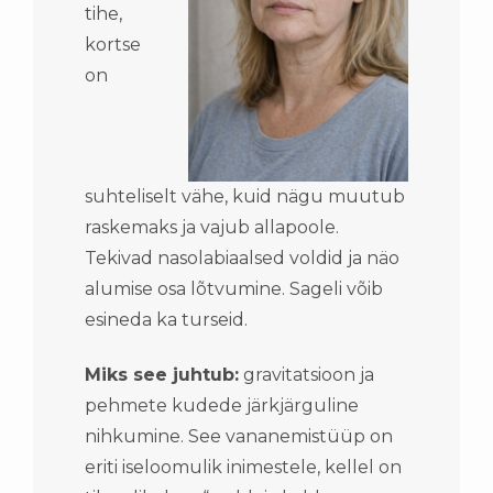
tihe,
kortse
on
suhteliselt vähe, kuid nägu muutub
raskemaks ja vajub allapoole.
Tekivad nasolabiaalsed voldid ja näo
alumise osa lõtvumine. Sageli võib
esineda ka turseid.
Miks see juhtub:
gravitatsioon ja
pehmete kudede järkjärguline
nihkumine. See vananemistüüp on
eriti iseloomulik inimestele, kellel on