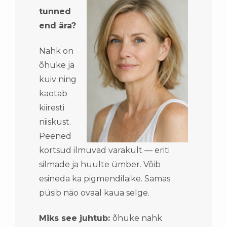
tunned
end ära?
Nahk on
õhuke ja
kuiv ning
kaotab
kiiresti
niiskust.
Peened
kortsud ilmuvad varakult — eriti
silmade ja huulte ümber. Võib
esineda ka pigmendilaike. Samas
püsib näo ovaal kaua selge.
Miks see juhtub:
õhuke nahk