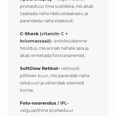
protseduur ilma süstideta, mis aitab
taastada naha niiskustasakaalu ja
parandada naha elastsust.
C-Shock
(vitamiin C +
krüomassaaž)-
antioksüdantne
hooldus, mis annab nahale sära ja
aitab ennetada fotovananemist.
SoftGlow Retinol
–
retinoolil
põhinev kuur, mis parandab naha
tekstuuri ja vähendab peeneid
kortse.
Foto-noorendus
/ IPL-
valguspõhine protseduur