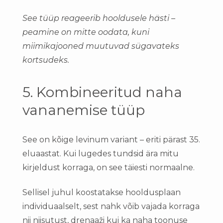
See tüüp reageerib hooldusele hästi –
peamine on mitte oodata, kuni
miimikajooned muutuvad sügavateks
kortsudeks.
5. Kombineeritud naha
vananemise tüüp
See on kõige levinum variant – eriti pärast 35.
eluaastat. Kui lugedes tundsid ära mitu
kirjeldust korraga, on see täiesti normaalne.
Sellisel juhul koostatakse hooldusplaan
individuaalselt, sest nahk võib vajada korraga
nii niisutust, drenaaži kui ka naha toonuse