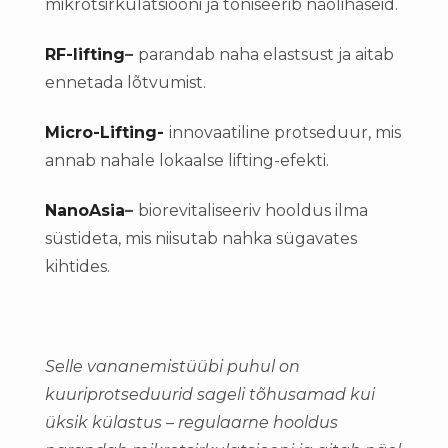
mikrotsirkulatsiooni ja toniseerib näolihaseid.
RF-lifting
–
parandab naha elastsust ja aitab
ennetada lõtvumist.
Micro-Lifting-
innovaatiline protseduur, mis
annab nahale lokaalse lifting-efekti.
NanoAsia
–
biorevitaliseeriv hooldus ilma
süstideta, mis niisutab nahka sügavates
kihtides.
Selle vananemistüübi puhul on
kuuriprotseduurid sageli tõhusamad kui
üksik külastus – regulaarne hooldus