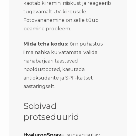
kaotab kiiremini niiskust ja reageerib
tugevamalt UV-kiirgusele.
Fotovananemine on selle tüübi
peamine probleem.
Mida teha kodus:
õrn puhastus
ilma nahka kuivatamata, valida
nahabarjääri taastavad
hooldustooted, kasutada
antioksüdante ja SPF-kaitset
aastaringselt.
Sobivad
protseduurid
HyaluronSpray
–
sügavniisutav