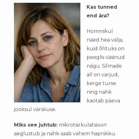
Kas tunned
end ära?
Hommikul
näed hea välja,
kuid õhtuks on
peeglis väsinud
nägu. Silmade
all on varjud,
kerge turse
ning nahk
kaotab päeva
jooksul värskuse.
Miks see juhtub:
mikrotsirkulatsioon
aeglustub ja nahk saab vähem hapnikku.