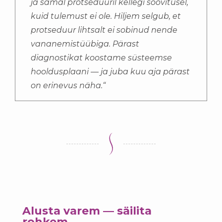
ja samal protseduuril kellegi soovitusel,
kuid tulemust ei ole. Hiljem selgub, et
protseduur lihtsalt ei sobinud nende
vananemistüübiga. Pärast
diagnostikat koostame süsteemse
hooldusplaani — ja juba kuu aja pärast
on erinevus näha.“
Alusta varem — säilita
rohkem