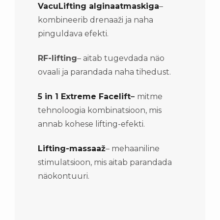
VacuLifting alginaatmaskiga
–
kombineerib drenaaži ja naha
pinguldava efekti.
RF-lifting
– aitab tugevdada näo
ovaali ja parandada naha tihedust.
5 in 1 Extreme Facelift
–
mitme
tehnoloogia kombinatsioon, mis
annab kohese lifting-efekti.
Lifting-massaaž
– mehaaniline
stimulatsioon, mis aitab parandada
näokontuuri.