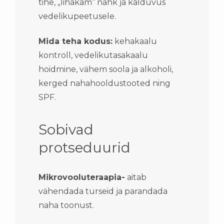
tihe, „lihakam“ nahk ja kalduvus
vedelikupeetusele.
Mida teha kodus:
kehakaalu
kontroll, vedelikutasakaalu
hoidmine, vähem soola ja alkoholi,
kerged nahahooldustooted ning
SPF.
Sobivad
protseduurid
Mikrovooluteraapia-
aitab
vähendada turseid ja parandada
naha toonust.