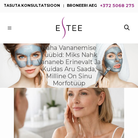
+372 5068 275
TASUTA KONSULTATSIOON
|
BRONEERI AEG
Naha Vananemise
Tüübid: Miks Nahk
Vananeb Erinevalt Ja
Kuidas Aru Saada,
Milline On Sinu
Morfotüüp