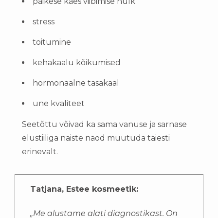
päikese käes viibimise hulk
stress
toitumine
kehakaalu kõikumised
hormonaalne tasakaal
une kvaliteet
Seetõttu võivad ka sama vanuse ja sarnase
elustiiliga naiste näod muutuda täiesti
erinevalt.
Tatjana, Estee kosmeetik:
„Me alustame alati diagnostikast. On