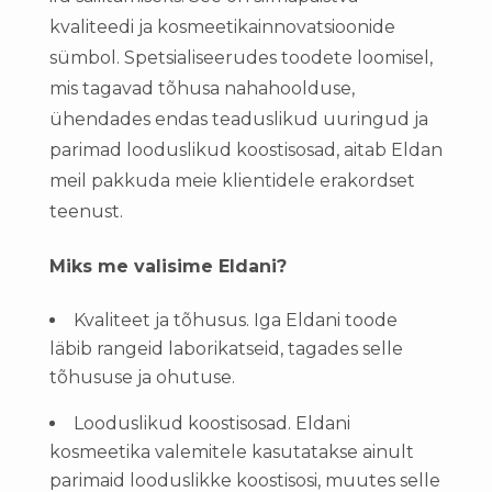
kvaliteedi ja kosmeetikainnovatsioonide
sümbol. Spetsialiseerudes toodete loomisel,
mis tagavad tõhusa nahahoolduse,
ühendades endas teaduslikud uuringud ja
parimad looduslikud koostisosad, aitab Eldan
meil pakkuda meie klientidele erakordset
teenust.
Miks me valisime Eldani?
Kvaliteet ja tõhusus. Iga Eldani toode
läbib rangeid laborikatseid, tagades selle
tõhususe ja ohutuse.
Looduslikud koostisosad. Eldani
kosmeetika valemitele kasutatakse ainult
parimaid looduslikke koostisosi, muutes selle