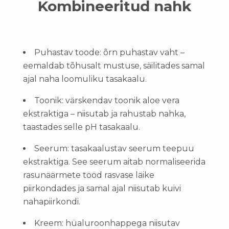
Kombineeritud nahk
Puhastav toode: õrn puhastav vaht –
eemaldab tõhusalt mustuse, säilitades samal
ajal naha loomuliku tasakaalu.
Toonik: värskendav toonik aloe vera
ekstraktiga – niisutab ja rahustab nahka,
taastades selle pH tasakaalu.
Seerum: tasakaalustav seerum teepuu
ekstraktiga. See seerum aitab normaliseerida
rasunäärmete tööd rasvase läike
piirkondades ja samal ajal niisutab kuivi
nahapiirkondi.
Kreem: hüaluroonhappega niisutav