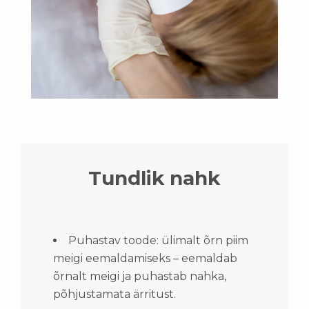
Tundlik nahk
Puhastav toode: ülimalt õrn piim
meigi eemaldamiseks – eemaldab
õrnalt meigi ja puhastab nahka,
põhjustamata ärritust.