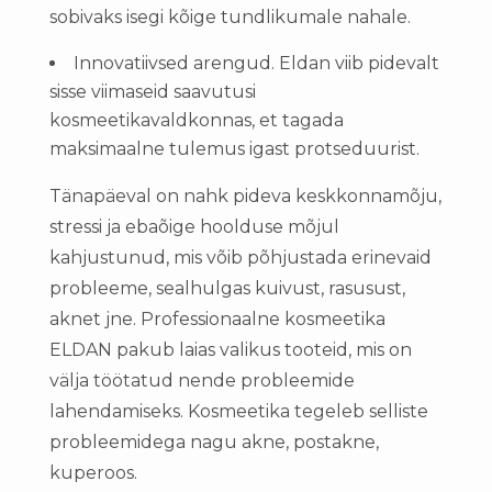
sobivaks isegi kõige tundlikumale nahale.
Innovatiivsed arengud. Eldan viib pidevalt
sisse viimaseid saavutusi
kosmeetikavaldkonnas, et tagada
maksimaalne tulemus igast protseduurist.
Tänapäeval on nahk pideva keskkonnamõju,
stressi ja ebaõige hoolduse mõjul
kahjustunud, mis võib põhjustada erinevaid
probleeme, sealhulgas kuivust, rasusust,
aknet jne. Professionaalne kosmeetika
ELDAN pakub laias valikus tooteid, mis on
välja töötatud nende probleemide
lahendamiseks. Kosmeetika tegeleb selliste
probleemidega nagu akne, postakne,
kuperoos.