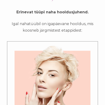
Erinevat tüüpi naha hooldusjuhend.
Igal nahatüübil on igapäevane hooldus, mis
koosneb järgmistest etappidest: