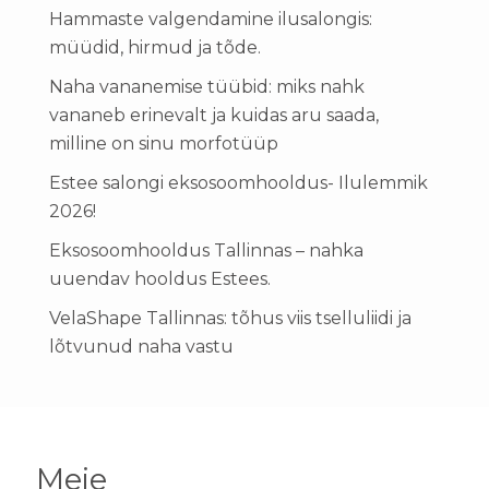
Hammaste valgendamine ilusalongis:
müüdid, hirmud ja tõde.
Naha vananemise tüübid: miks nahk
vananeb erinevalt ja kuidas aru saada,
milline on sinu morfotüüp
Estee salongi eksosoomhooldus- Ilulemmik
2026!
Eksosoomhooldus Tallinnas – nahka
uuendav hooldus Estees.
VelaShape Tallinnas: tõhus viis tselluliidi ja
lõtvunud naha vastu
Meie