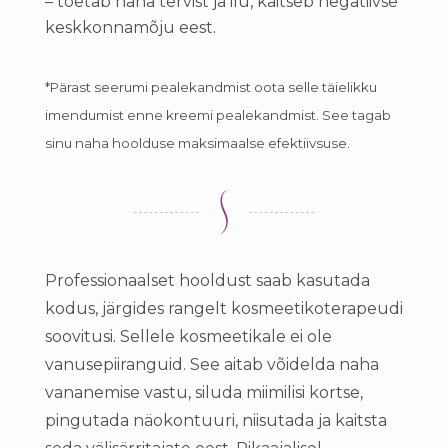
– toetab naha tervist ja ilu, kaitseb negatiivse
keskkonnamõju eest.
*Pärast seerumi pealekandmist oota selle täielikku
imendumist enne kreemi pealekandmist. See tagab
sinu naha hoolduse maksimaalse efektiivsuse.
Professionaalset hooldust saab kasutada
kodus, järgides rangelt kosmeetikoterapeudi
soovitusi. Sellele kosmeetikale ei ole
vanusepiiranguid. See aitab võidelda naha
vananemise vastu, siluda miimilisi kortse,
pingutada näokontuuri, niisutada ja kaitsta