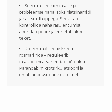
Seerum: seerum rasuse ja
probleemse naha jaoks niatsiinamiidi
ja salitsüülhappega. See aitab
kontrollida naha rasu eritumist,
ahendab poore ja ennetab akne
teket.
Kreem: matiseeriv kreem
rosmariiniga – reguleerib
rasutootmist, vähendab põletikku.
Parandab mikrotsirkulatsiooni ja
omab antioksüdantset toimet.