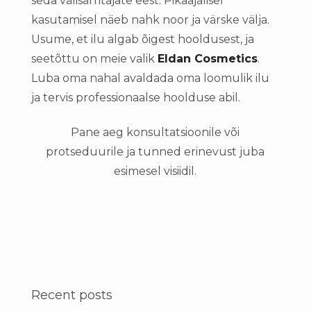
seda välisärritajate eest. Pikaajalisel
kasutamisel näeb nahk noor ja värske välja.
Usume, et ilu algab õigest hooldusest, ja
seetõttu on meie valik
Eldan Cosmetics
.
Luba oma nahal avaldada oma loomulik ilu
ja tervis professionaalse hoolduse abil.
Pane aeg konsultatsioonile või
protseduurile ja tunned erinevust juba
esimesel visiidil.
Recent posts