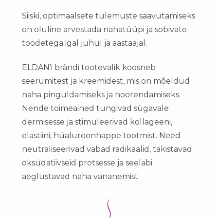
Siiski, optimaalsete tulemuste saavutamiseks
on oluline arvestada nahatüüpi ja sobivate
toodetega igal juhul ja aastaajal.
ELDAN’i brändi tootevalik koosneb
seerumitest ja kreemidest, mis on mõeldud
naha pinguldamiseks ja noorendamiseks.
Nende toimeained tungivad sügavale
dermisesse ja stimuleerivad kollageeni,
elastiini, hüaluroonhappe tootmist. Need
neutraliseerivad vabad radikaalid, takistavad
oksüdatiivseid protsesse ja seeläbi
aeglustavad naha vananemist.