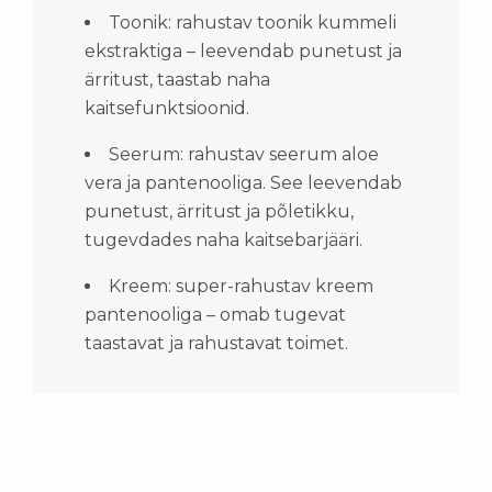
Toonik: rahustav toonik kummeli
ekstraktiga – leevendab punetust ja
ärritust, taastab naha
kaitsefunktsioonid.
Seerum: rahustav seerum aloe
vera ja pantenooliga. See leevendab
punetust, ärritust ja põletikku,
tugevdades naha kaitsebarjääri.
Kreem: super-rahustav kreem
pantenooliga – omab tugevat
taastavat ja rahustavat toimet.