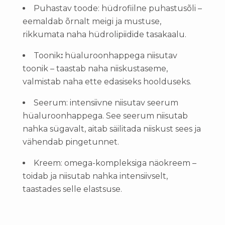
Puhastav toode:
hüdrofiilne puhastusõli –
eemaldab õrnalt meigi ja mustuse,
rikkumata naha hüdrolipiidide tasakaalu.
Toonik
:
hüaluroonhappega niisutav
toonik – taastab naha niiskustaseme,
valmistab naha ette edasiseks hoolduseks.
Seerum
: intensiivne niisutav seerum
hüaluroonhappega. See seerum niisutab
nahka sügavalt, aitab säilitada niiskust sees ja
vähendab pingetunnet.
Kreem:
omega-kompleksiga näokreem –
toidab ja niisutab nahka intensiivselt,
taastades selle elastsuse.