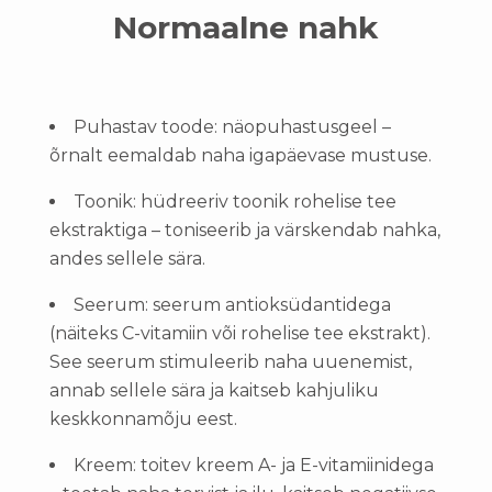
Normaalne nahk
Puhastav toode: näopuhastusgeel –
õrnalt eemaldab naha igapäevase mustuse.
Toonik: hüdreeriv toonik rohelise tee
ekstraktiga – toniseerib ja värskendab nahka,
andes sellele sära.
Seerum: seerum antioksüdantidega
(näiteks C-vitamiin või rohelise tee ekstrakt).
See seerum stimuleerib naha uuenemist,
annab sellele sära ja kaitseb kahjuliku
keskkonnamõju eest.
Kreem: toitev kreem A- ja E-vitamiinidega