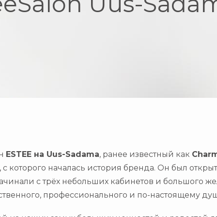
eeSalon Uus-Sadam
он
ESTEE на Uus-Sadama
, ранее известный как
Charm
, с которого началась история бренда. Он был откры
ачинали с
трёх небольших кабинетов
и большого же
ственного, профессионального и по-настоящему душ