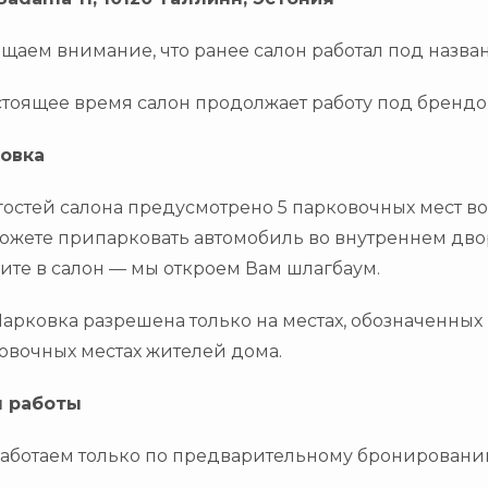
щаем внимание, что ранее салон работал под назв
стоящее время салон продолжает работу под бренд
овка
гостей салона предусмотрено
5 парковочных мест в
ожете припарковать автомобиль
во внутреннем дво
ите в салон —
мы откроем Вам шлагбаум
.
арковка разрешена
только на местах, обозначенных
овочных местах жителей дома
.
 работы
аботаем
только по предварительному бронирован