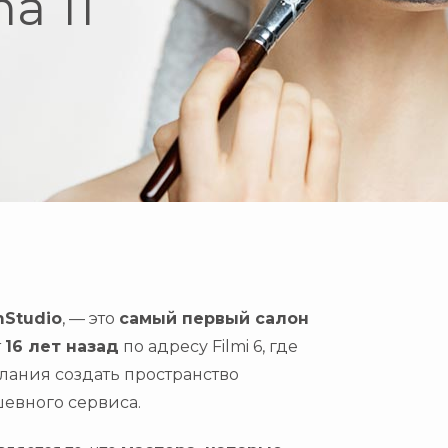
a 11
Studio
, — это
самый первый салон
т
16 лет назад
по адресу
Filmi 6
, где
лания создать пространство
евного сервиса.