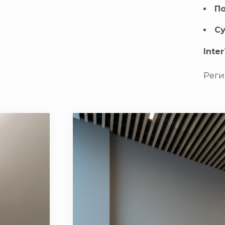
По
Су
Inte
Реги