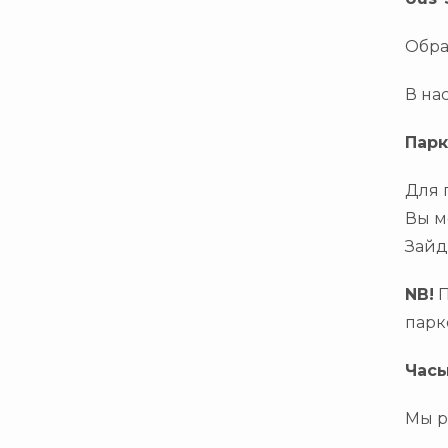
Обра
В на
Парк
Для 
Вы м
Зайд
NB!
П
парк
Часы
Мы р