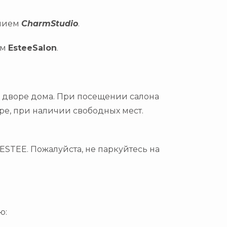
анием
CharmStudio
.
ом
EsteeSalon
.
о дворе дома
. При посещении салона
ре
, при наличии свободных мест.
 ESTEE
.
Пожалуйста,
не паркуйтесь на
ию
: