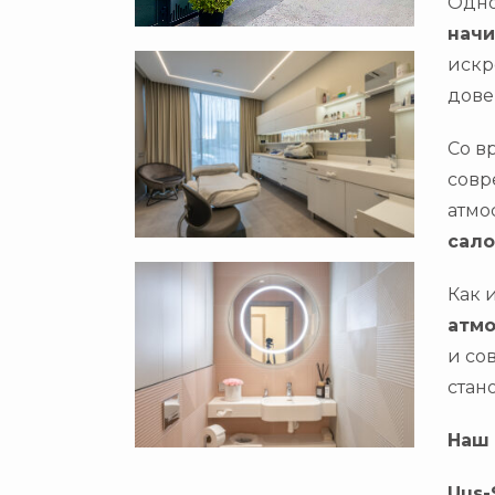
Одно
начи
искр
дове
Со в
совр
атмо
сало
Как 
атм
и со
стан
Наш
Uus-