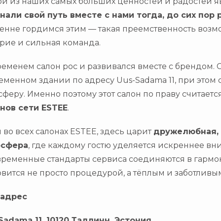
й из наших самых больших ценностей и радостей явл
нали свой путь вместе с нами тогда, до сих пор
енне гордимся этим — такая преемственность возмож
рие и сильная команда.
ременем салон рос и развивался вместе с брендом.
еменном здании по адресу Uus-Sadama 11
, при этом
сферу. Именно поэтому этот салон по праву считаетс
нов сети ESTEE
.
и во всех салонах ESTEE, здесь царит
дружелюбная, 
осфера
, где каждому гостю уделяется искреннее вни
временные стандарты сервиса соединяются в гармо
овится не просто процедурой, а тёплым и заботливы
 адрес
Sadama 11, 10120 Таллинн, Эстония