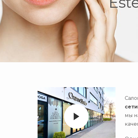
Est
Сал
сети
мы н
каче