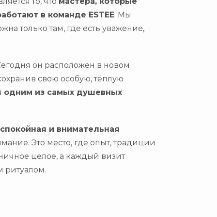
яется то, что
мастера, которые
 работают в команде ESTEE
. Мы
на только там, где есть уважение,
 Сегодня он расположен в
новом
 сохранив свою особую, тёплую
я
одним из самых душевных
спокойная и внимательная
мание. Это место, где опыт, традиции
ничное целое, а каждый визит
м ритуалом.