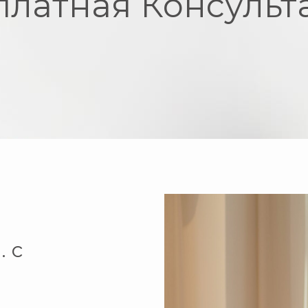
платная Консульт
 с