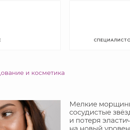
Е
СПЕЦИАЛИСТО
ование и косметика
Мелкие морщины
сосудистые звёз
и потеря эласти
на новый уровен