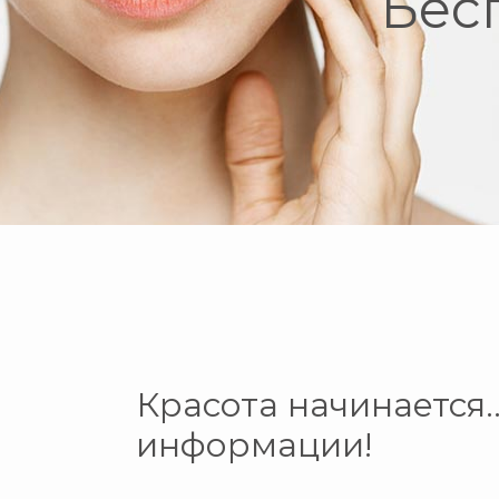
Бес
Красота начинается…
информации!