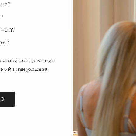
ния?
с?
атный?
лог?
платной консультации
ный план ухода за
ИЮ