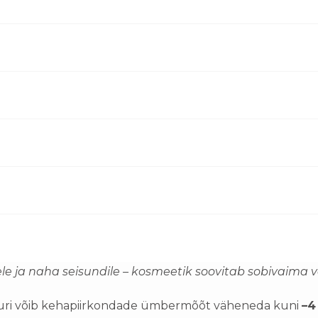
ele ja naha seisundile – kosmeetik soovitab sobivaima v
uuri võib kehapiirkondade ümbermõõt väheneda kuni
–4