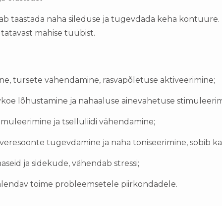
b taastada naha sileduse ja tugevdada keha kontuure. 
utatavast mähise tüübist.
ine, tursete vähendamine, rasvapõletuse aktiveerimine;
svkoe
lõhustamine ja nahaaluse ainevahetuse stimuleerim
timuleerimine ja tselluliidi vähendamine;
veresoonte tugevdamine ja naha toniseerimine, sobib ka r
haseid ja sidekude, vähendab stressi;
 salendav toime probleemsetele piirkondadele.