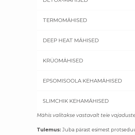
DETOX-MÄHISED
TERMOMÄHISED
DEEP HEAT MÄHISED
KRÜOMÄHISED
EPSOMISOOLA KEHAMÄHISED
SLIMCHIK KEHAMÄHISED
Mähis valitakse vastavalt teie vajadust
Tulemus:
Juba pärast esimest protsed