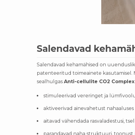
Salendavad kehamäh
Salendavad kehamähised on uuenduslik ke
patenteeritud toimeainete kasutamisel.
sealhulgas
Anti-cellulite CO2 Complex
stimuleerivad vereringet ja lümfivool
aktiveerivad ainevahetust nahaaluses
aitavad vähendada rasvaladestusi, tsellu
parandavad naha struktuuri, toonust j