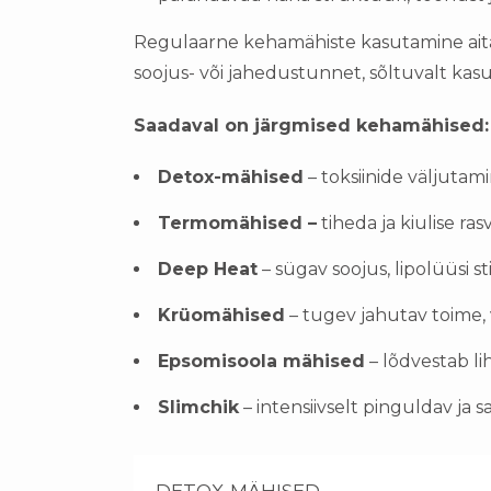
Regulaarne kehamähiste kasutamine aita
soojus- või jahedustunnet, sõltuvalt kas
Saadaval on järgmised kehamähised:
Detox-mähised
– toksiinide väljutam
Termo
mähised –
tiheda ja kiulise ra
Deep Heat
– sügav soojus, lipolüüsi s
Krüomähised
– tugev jahutav toime, 
Epsomisoola mähised
– lõdvestab li
Slimchik
– intensiivselt pinguldav ja