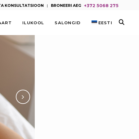
+372 5068 275
TA KONSULTATSIOON
|
BRONEERI AEG
AART
ILUKOOL
SALONGID
EESTI