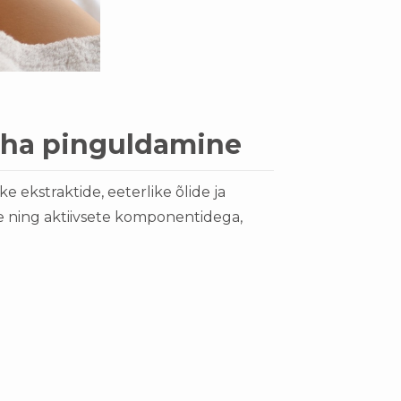
aha pinguldamine
ekstraktide, eeterlike õlide ja
e ning aktiivsete komponentidega,