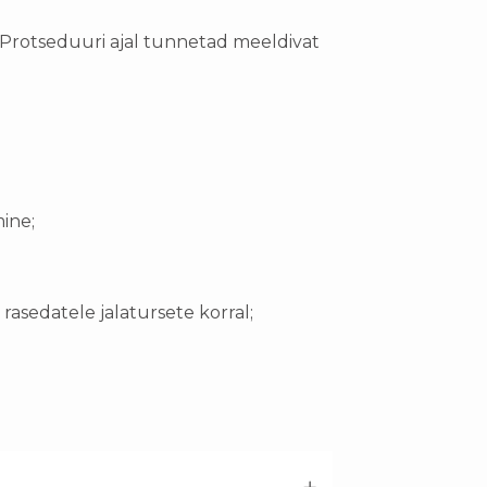
Protseduuri ajal tunnetad meeldivat
ine;
asedatele jalatursete korral;