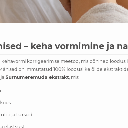
ised – keha vormimine ja n
havormi korrigeerimise meetod, mis põhineb looduslike 
 Mähised on immutatud 100% looduslike õlide ekstraktid
ja
Surnumeremuda ekstrakt
, mis:
u
 koes
liiti ja turseid
a elastsust