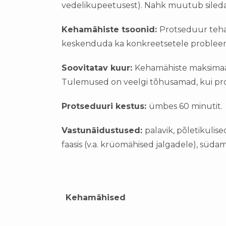
vedelikupeetusest). Nahk muutub sileda
Kehamähiste tsoonid:
Protseduur teha
keskenduda ka konkreetsetele probleem
Soovitatav kuur:
Kehamähiste maksimaal
Tulemused on veelgi tõhusamad, kui pr
Protseduuri kestus:
ümbes 60 minutit.
Vastunäidustused:
palavik, põletikulis
faasis (v.a. krüomähised jalgadele), süd
Kehamähised