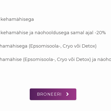
s kehamähisega
s kehamähise ja näohooldusega samal ajal -20%
ehamähisega (Epsomisoola-, Cryo või Detox)
ehamähise (Epsomisoola-, Cryo või Detox) ja näoh
BRONEERI