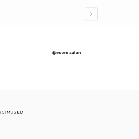
@estee.salon
NGIMUSED