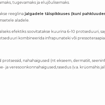
maks, tugevamaks ja elujõulisemaks.
kse reeglina
jalgadele täispikkuses (kuni pahkluuden
setele aladele.
seks efektiks soovitatakse kuurina
6–10 protseduuri
, s
otseduuri kombineerida
infrapunateki
või
pressoteraapi
ed protsessid, nahahaigused (nt ekseem, dermatiit, seeni
ame- ja veresoonkonnahaigused,rasedus (v.a. krüomähis ja