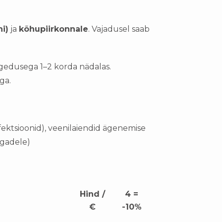
i)
ja
kõhupiirkonnale
. Vajadusel saab
agedusega
1–2 korda nädalas
.
aga
.
nfektsioonid), veenilaiendid ägenemise
lgadele)
Hind /
4 =
€
-10%